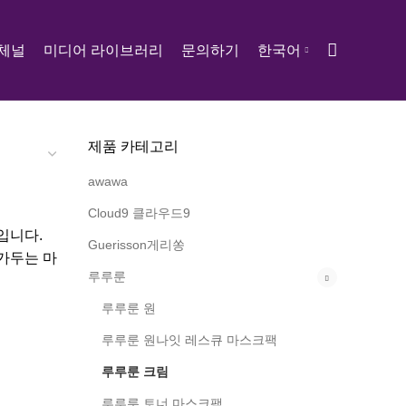
 체널
미디어 라이브러리
문의하기
한국어
제품 카테고리
awawa
Cloud9 클라우드9
입니다.
Guerisson게리쏭
가두는 마
루루룬
루루룬 원
루루룬 원나잇 레스큐 마스크팩
루루룬 크림
루루룬 토너 마스크팩