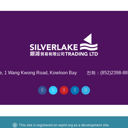
entre, 1 Wang Kwong Road, Kowloon Bay
전화：(852)2398-88
© 2022 by Silver Lake Trading Limited. All right reserved.
This site is registered on
wpml.org
as a development site.